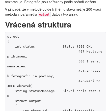
nezpracuje. Fotografie jsou seřazeny podle pořadí vložení.
V případě, že v metodě dojde k jinému stavu než je 200 vrací
metoda v parametru
datový typ array.
output
Vrácená struktura
struct

{

    int status              Status (200=OK,

                                    407=Neplatne 
prihlaseni

                                    500=Inzerat 
nenalezen,

                                    471=Popisek 
k fotografii je povinny,

                                    470=Neni to 
JPEG obrazek)

    string statusMessage    Slovni popis status
u.

    struct output

    (

        int photo_id        cislo fotografie
