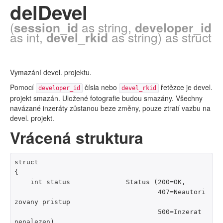
delDevel
(
session_id
as string,
developer_id
as int,
devel_rkid
as string) as struct
Vymazání devel. projektu.
Pomocí
čísla nebo
řetězce je devel.
developer_id
devel_rkid
projekt smazán. Uložené fotografie budou smazány. Všechny
navázané inzeráty zůstanou beze změny, pouze ztratí vazbu na
devel. projekt.
Vrácená struktura
struct

{

    int status              Status (200=OK,

                                    407=Neautori
zovany pristup

                                    500=Inzerat 
nenalezen)
