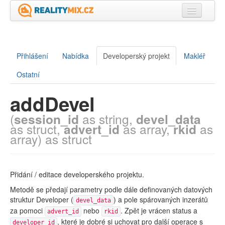
Úvod
RPC metody
Přihlášení
Nabídka
Developerský projekt
Makléř
Datové struktury
Ostatní
Adresy
addDevel
Ukázky použití
(
session_id
as string,
devel_data
as struct,
advert_id
as array,
rkid
as
array) as struct
Přidání / editace developerského projektu.
Metodě se předají parametry podle dále definovaných datových
struktur Developer (
) a pole spárovaných inzerátů
devel_data
za pomoci
nebo
. Zpět je vrácen status a
advert_id
rkid
, které je dobré si uchovat pro další operace s
developer_id