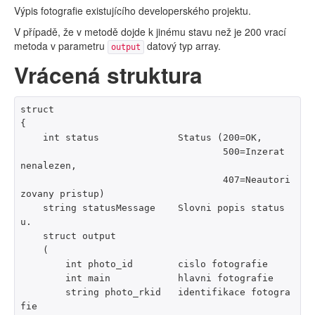
Výpis fotografie existujícího developerského projektu.
V případě, že v metodě dojde k jinému stavu než je 200 vrací
metoda v parametru
datový typ array.
output
Vrácená struktura
struct

{

    int status              Status (200=OK,

                                    500=Inzerat 
nenalezen,

                                    407=Neautori
zovany pristup)

    string statusMessage    Slovni popis status
u.

    struct output

    (

        int photo_id        cislo fotografie

        int main            hlavni fotografie

        string photo_rkid   identifikace fotogra
fie
