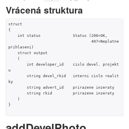
Vrácená struktura
struct

{

    int status              Status (200=OK,

                                    407=Neplatne 
prihlaseni)

    struct output

    (

        int developer_id    cislo devel. projekt
u

        string devel_rkid   interni cislo realit
ky

        string advert_id    prirazene inzeraty

        string rkid         prirazene inzeraty

    )

}

addDevelPhoto