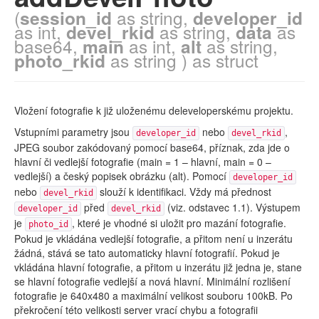
(
session_id
as string,
developer_id
as int,
devel_rkid
as string,
data
as
base64,
main
as int,
alt
as string,
photo_rkid
as string ) as struct
Vložení fotografie k již uloženému deleveloperskému projektu.
Vstupními parametry jsou
nebo
,
developer_id
devel_rkid
JPEG soubor zakódovaný pomocí base64, příznak, zda jde o
hlavní či vedlejší fotografie (main = 1 – hlavní, main = 0 –
vedlejší) a český popisek obrázku (alt). Pomocí
developer_id
nebo
slouží k identifikaci. Vždy má přednost
devel_rkid
před
(viz. odstavec 1.1). Výstupem
developer_id
devel_rkid
je
, které je vhodné si uložit pro mazání fotografie.
photo_id
Pokud je vkládána vedlejší fotografie, a přitom není u inzerátu
žádná, stává se tato automaticky hlavní fotografií. Pokud je
vkládána hlavní fotografie, a přitom u inzerátu již jedna je, stane
se hlavní fotografie vedlejší a nová hlavní. Minimální rozlišení
fotografie je 640x480 a maximální velikost souboru 100kB. Po
překročení této velikosti server vrací chybu a fotografii