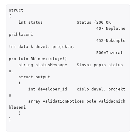
struct

{

    int status              Status (200=OK,

                                    407=Neplatne 
prihlaseni

                                    452=Nekomple
tni data k devel. projektu,

                                    500=Inzerat 
pro tuto RK neexistuje!)

    string statusMessage    Slovni popis status
u.

    struct output

    (

        int developer_id    cislo devel. projekt
u

        array validationNotices pole validacnich 
hlaseni

    )

}
