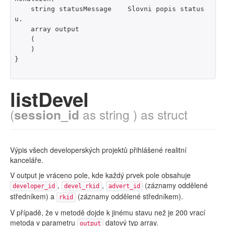
    string statusMessage    Slovni popis status
u.

    array output

    (

    )

}

listDevel
(
session_id
as string ) as struct
Výpis všech developerských projektů přihlášené realitní
kanceláře.
V output je vráceno pole, kde každý prvek pole obsahuje
,
,
(záznamy oddělené
developer_id
devel_rkid
advert_id
středníkem) a
(záznamy oddělené středníkem).
rkid
V případě, že v metodě dojde k jinému stavu než je 200 vrací
metoda v parametru
datový typ array.
output