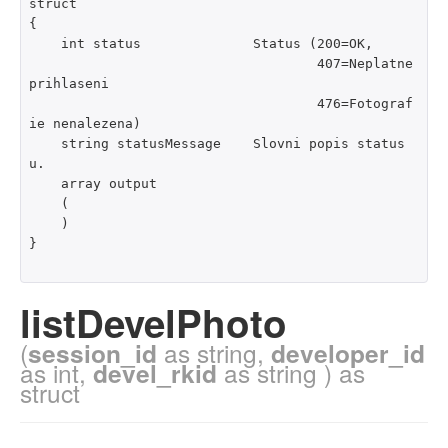
struct

{

    int status              Status (200=OK,

                                    407=Neplatne 
prihlaseni

                                    476=Fotograf
ie nenalezena)

    string statusMessage    Slovni popis status
u.

    array output

    (

    )

}

listDevelPhoto
(
session_id
as string,
developer_id
as int,
devel_rkid
as string ) as
struct