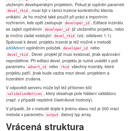
uloženým developerským projektem. Pokud je vyplněn parametr
, musí být v rámci inzerce konkrétního klienta
devel_rkid
unikátní. Je ho možné také použít při práci s importním
rozhraním, kde opět zastupuje
. Editace inzerátu
developer_id
se zajistí vyplněním
již uloženého projektu, nebo
developer_id
je možno zadat existující
(viz. odstavec 1.1).
devel_rkid
Spárovat k devel. projektu inzerát je též možné v metodě
addAdvert
vyplněním položek
nebo
developer_id
. Devel. projekt již musí existovat, jinak spárování
devel_rkid
neproběhne. Při editaci devel. projektu je nutné uvádět v poli
parametru
nebo
všechny inzeráty, které
advert_id
rkid
projektu patří, jinak bude vazba mezi devel. projektem a
inzerátem zrušena.
V odpovědi serveru může být též přítomen klíč
, který obsahuje pole hlášení validátoru
validationNotices
(např. v případě neplatné číselníkové hodnoty).
V případě, že v metodě dojde k jinému stavu než je 200 vrací
metoda v parametru
datový typ array.
output
Vrácená struktura